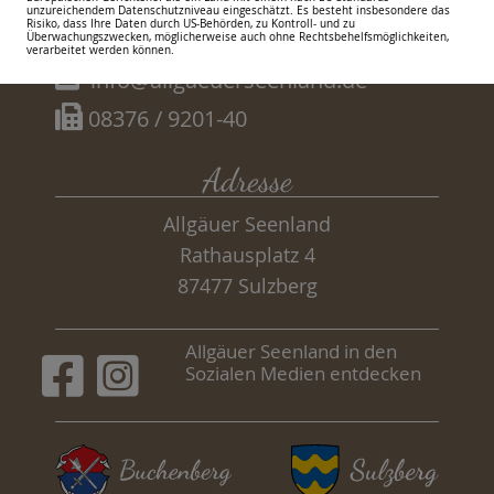
unzureichendem Datenschutzniveau eingeschätzt. Es besteht insbesondere das
Risiko, dass Ihre Daten durch US-Behörden, zu Kontroll- und zu
08376 / 9201-19
Überwachungszwecken, möglicherweise auch ohne Rechtsbehelfsmöglichkeiten,
verarbeitet werden können.
info@allgaeuerseenland.de
08376 / 9201-40
Adresse
Allgäuer Seenland
Rathausplatz 4
87477 Sulzberg
Allgäuer Seenland in den
Sozialen Medien entdecken