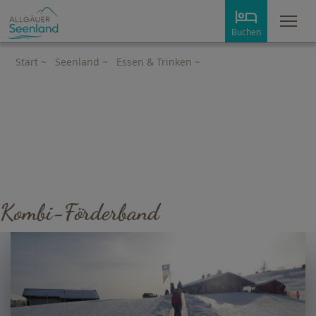
Me
Buchen
Start
~
Seenland
~
Essen & Trinken
~
Zauberteppich
Kombi-Förderband