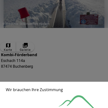
© Bildrechte: Skischule Frey Haslach
Karte
Galerie
Kombi-Förderband
Eschach 114a
87474 Buchenberg
Wir brauchen Ihre Zustimmung
Förderband für Rodler und Skifahrer mit separatem Rodel- und
Schlittengelände an den Schwärzenliften in Eschach