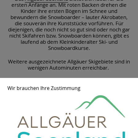
ersten Anfänge an. Mit roten Backen drehen die
Kinder ihre ersten Bögen im Schnee und
bewundern die Snowboarder – lauter Akrobaten,
die souverän ihre Kunststücke vorführen. Für
diejenigen, die noch nicht so gut sind oder noch gar
nicht Skifahren bzw. Snowboarden können, gibt es
laufend ab dem Kleinkinderalter Ski- und
Snowboardkurse.
Weitere ausgezeichnete Allgäuer Skigebiete sind in
wenigen Autominuten erreichbar.
Wir brauchen Ihre Zustimmung