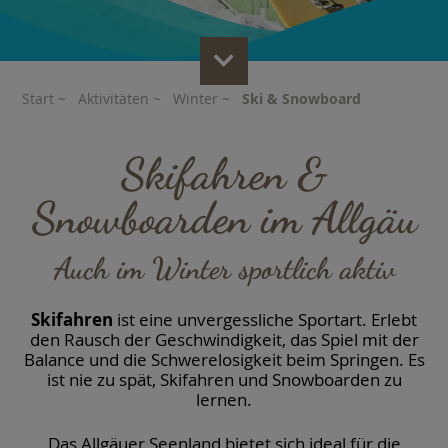
Scroll
to
Content
Start
~
Aktivitäten
~
Winter
~
Ski & Snowboard
Skifahren &
Snowboarden im Allgäu
Auch im Winter sportlich aktiv
Skifahren
ist eine unvergessliche Sportart. Erlebt
den Rausch der Geschwindigkeit, das Spiel mit der
Balance und die Schwerelosigkeit beim Springen. Es
ist nie zu spät, Skifahren und Snowboarden zu
lernen.
Das
Allgäuer Seenland
bietet sich ideal für die