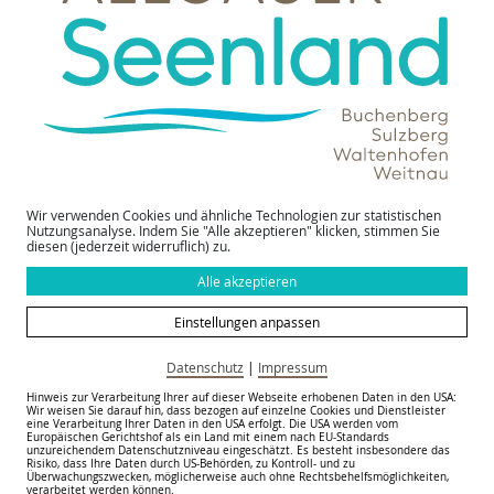
08.08.2026, 08:00 Uhr + weitere Termine
Weitnau / Kleinweiler-Hofen
"Offenes Wohnzimmer"
Wir verwenden Cookies und ähnliche Technologien zur statistischen
Nutzungsanalyse. Indem Sie "Alle akzeptieren" klicken, stimmen Sie
diesen (jederzeit widerruflich) zu.
08.08.2026, 09:00 Uhr + weitere Termine
Waltenhofen / Oberdorf
Alle akzeptieren
Einstellungen anpassen
Datenschutz
|
Impressum
Hinweis zur Verarbeitung Ihrer auf dieser Webseite erhobenen Daten in den USA:
Wir weisen Sie darauf hin, dass bezogen auf einzelne Cookies und Dienstleister
Besichtigung des Kreislehrgartens
eine Verarbeitung Ihrer Daten in den USA erfolgt. Die USA werden vom
Europäischen Gerichtshof als ein Land mit einem nach EU-Standards
Sulzberg-Ried
unzureichendem Datenschutzniveau eingeschätzt. Es besteht insbesondere das
Risiko, dass Ihre Daten durch US-Behörden, zu Kontroll- und zu
Überwachungszwecken, möglicherweise auch ohne Rechtsbehelfsmöglichkeiten,
08.08.2026, 11:00 Uhr + weitere Termine
verarbeitet werden können.