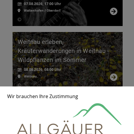
07.08.2026, 17:00 Uhr
Waltenhofen / Oberdorf
Weitnau erleben,
Kräuterwanderungen in Weitnau -
Wildpflanzen im Sommer
08.08.2026, 08:00 Uhr
Weitnau
Wir brauchen Ihre Zustimmung
Schautage VitalCamp