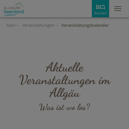
Me
Buchen
Start
~
Veranstaltungen
~
Veranstaltungskalender
Aktuelle
Veranstaltungen im
Allgäu
Was ist wo los?