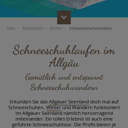
Scroll
to
Content
Start
~
Aktivitäten
~
Winter
~
Schneeschuhwandern
Schneeschuhlaufen im
Allgäu
Gemütlich und entspannt
Schneeschuhwandern
­Erkunden Sie das
Allgäuer Seenland
doch mal auf
Schneeschuhen.
Winter
und Wandern funktioniert
im Allgäuer Seenland nämlich hervorragend
miteinander. Ein tolles Erlebnis ist auch eine
geführte Schneeschuhtour. Die Profis bieten je