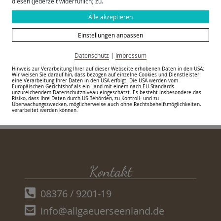
diesen (jederzeit widerruflich) zu.
Parkplatz vorhanden
Reliquienkreuze ebenso wie geweihte tönerne Schabsteine,
Alle akzeptieren
deren abgeriebenes Pulver ins Essen gerührt wurde, um
Einstellungen anpassen
Krankheiten zu vertreiben. Auch Schutzamulette, Wachsstöcke
zurück zur Übersicht
und kunstfertige Fatschenkinder (private Andachtsvitrinen)
Datenschutz
|
Impressum
befinden sich unter der Sammlung.
Hinweis zur Verarbeitung Ihrer auf dieser Webseite erhobenen Daten in den USA:
Wir weisen Sie darauf hin, dass bezogen auf einzelne Cookies und Dienstleister
eine Verarbeitung Ihrer Daten in den USA erfolgt. Die USA werden vom
Europäischen Gerichtshof als ein Land mit einem nach EU-Standards
Eintritt frei
unzureichendem Datenschutzniveau eingeschätzt. Es besteht insbesondere das
Risiko, dass Ihre Daten durch US-Behörden, zu Kontroll- und zu
Überwachungszwecken, möglicherweise auch ohne Rechtsbehelfsmöglichkeiten,
verarbeitet werden können.
Kontakt
08376 / 9201-19
info@allgaeuerseenland.de