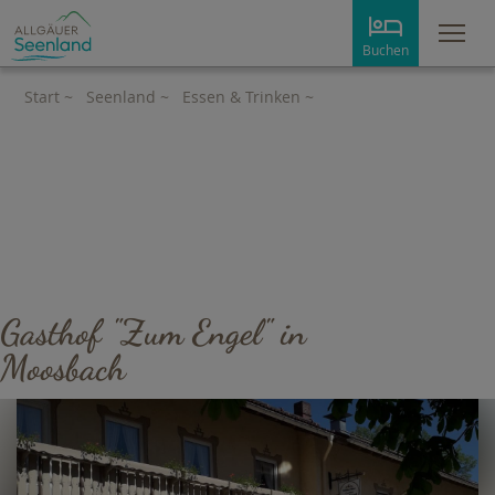
Me
Buchen
Start
~
Seenland
~
Essen & Trinken
~
Biergarten
Restaurant
Gasthof "Zum Engel" in
Moosbach