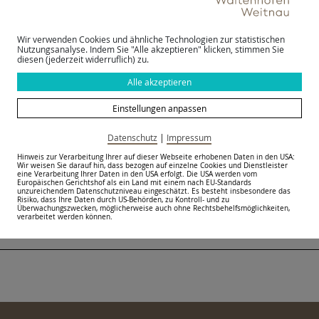
Wir verwenden Cookies und ähnliche Technologien zur statistischen
Nutzungsanalyse. Indem Sie "Alle akzeptieren" klicken, stimmen Sie
diesen (jederzeit widerruflich) zu.
Alle akzeptieren
Eigenschaften
Einstellungen anpassen
Parkplatz vorhanden
Schlechtwetter geeignet
Datenschutz
|
Impressum
Hinweis zur Verarbeitung Ihrer auf dieser Webseite erhobenen Daten in den USA:
Wir weisen Sie darauf hin, dass bezogen auf einzelne Cookies und Dienstleister
eine Verarbeitung Ihrer Daten in den USA erfolgt. Die USA werden vom
zurück zur Übersicht
Europäischen Gerichtshof als ein Land mit einem nach EU-Standards
unzureichendem Datenschutzniveau eingeschätzt. Es besteht insbesondere das
Risiko, dass Ihre Daten durch US-Behörden, zu Kontroll- und zu
Überwachungszwecken, möglicherweise auch ohne Rechtsbehelfsmöglichkeiten,
verarbeitet werden können.