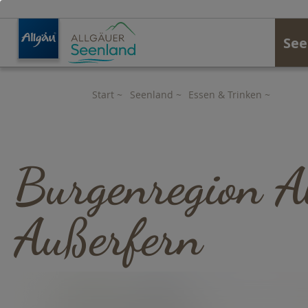
See
Start
~
Seenland
~
Essen & Trinken
~
Burgen
Burgenregion A
Außerfern