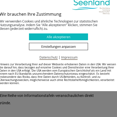
Wir brauchen Ihre Zustimmung
Wir verwenden Cookies und ähnliche Technologien zur statistischen
Nutzungsanalyse. Indem Sie "Alle akzeptieren" klicken, stimmen Sie
diesen (jederzeit widerruflich) zu.
Galerie
Alle akzeptieren
Einstellungen anpassen
Datenschutz
|
Impressum
Hinweis zur Verarbeitung Ihrer auf dieser Webseite erhobenen Daten in den USA: Wir weisen
Sie darauf hin, dass bezogen auf einzelne Cookies und Dienstleister eine Verarbeitung Ihrer
Daten in den USA erfolgt. Die USA werden vom Europäischen Gerichtshof als ein Land mit
einem nach EU-Standards unzureichendem Datenschutzniveau eingeschätzt. Es besteht
hlösser und Stadtbefestigungen, die Sie auf
insbesondere das Risiko, dass Ihre Daten durch US-Behörden, zu Kontroll- und zu
Überwachungszwecken, möglicherweise auch ohne Rechtsbehelfsmöglichkeiten, verarbeitet
werden können.
tungen für Familien aufgeführt.
 Eine Reihe von Informationstafeln veranschaulichen direkt
gründe.