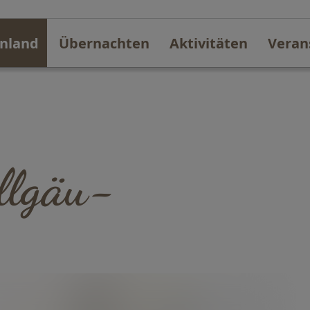
nland
Übernachten
Aktivitäten
Veran
llgäu-