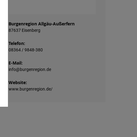
Burgenregion Allgäu-Außerfern
87637 Eisenberg
Telefon:
08364 / 9848-380
E-Mail:
info@burgenregion.de
Website:
www.burgenregion.de/