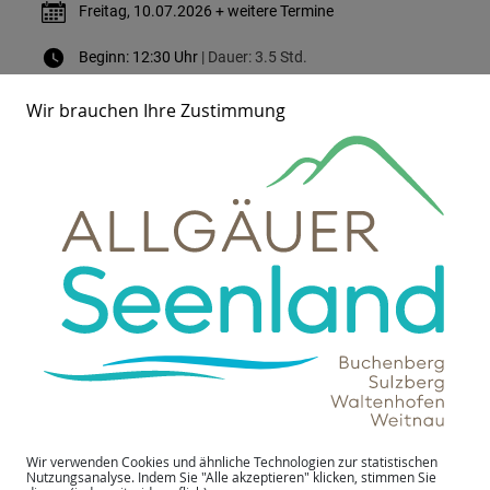
Freitag, 10.07.2026 + weitere Termine
Beginn: 12:30 Uhr
| Dauer: 3.5 Std.
Arche-Hof Birk GbR, Helinger Straße 9, 87480 Weitnau
Wir brauchen Ihre Zustimmung
Karte anzeigen
Merkmale
Weitere Termine
Wir verwenden Cookies und ähnliche Technologien zur statistischen
Nutzungsanalyse. Indem Sie "Alle akzeptieren" klicken, stimmen Sie
Kontakt zum Veranstalter