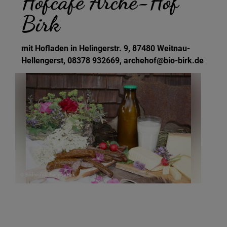
Hofcafé Arche-Hof
Birk
mit Hofladen in Helingerstr. 9, 87480 Weitnau-
Hellengerst, 08378 932669, archehof@bio-birk.de
© Bildrechte: Barbara Birk
Termin & Ort