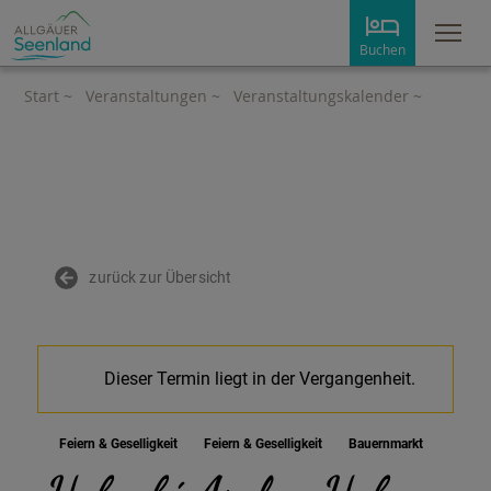
Me
Buchen
Start
~
Veranstaltungen
~
Veranstaltungskalender
~
zurück zur Übersicht
Dieser Termin liegt in der Vergangenheit.
Feiern & Geselligkeit
Feiern & Geselligkeit
Bauernmarkt