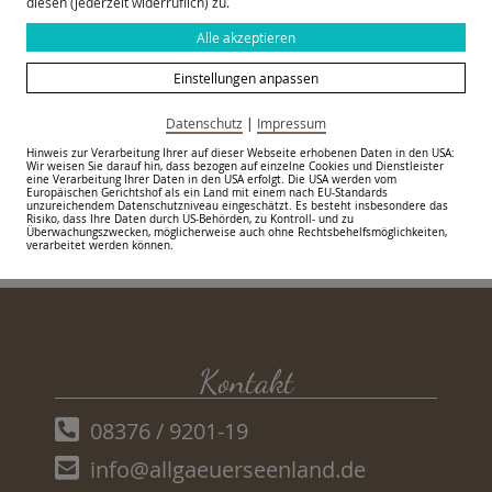
diesen (jederzeit widerruflich) zu.
Alle akzeptieren
Einstellungen anpassen
Made with ♥ by EO Heimat /
OYA media
Datenschutz
|
Impressum
Hinweis zur Verarbeitung Ihrer auf dieser Webseite erhobenen Daten in den USA:
Wir weisen Sie darauf hin, dass bezogen auf einzelne Cookies und Dienstleister
zurück zur Übersicht
eine Verarbeitung Ihrer Daten in den USA erfolgt. Die USA werden vom
Europäischen Gerichtshof als ein Land mit einem nach EU-Standards
unzureichendem Datenschutzniveau eingeschätzt. Es besteht insbesondere das
Risiko, dass Ihre Daten durch US-Behörden, zu Kontroll- und zu
Überwachungszwecken, möglicherweise auch ohne Rechtsbehelfsmöglichkeiten,
verarbeitet werden können.
Kontakt
08376 / 9201-19
info@allgaeuerseenland.de