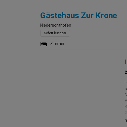
Ni
Gästehaus Zur Krone
Niedersonthofen
Sofort buchbar
Zimmer
2
I
s
N
A
B
G
b