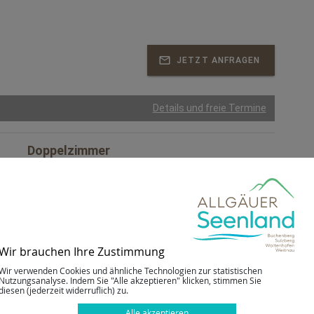
JETZT ANFRAGEN
Details und freie Termine
Doppelzimmer
Doppelzimmer Typ B
1 bis 2 Personen
1 Schlafraum
Wir brauchen Ihre Zustimmung
Wir verwenden Cookies und ähnliche Technologien zur statistischen
Nutzungsanalyse. Indem Sie "Alle akzeptieren" klicken, stimmen Sie
diesen (jederzeit widerruflich) zu.
JETZT ANFRAGEN
Alle akzeptieren