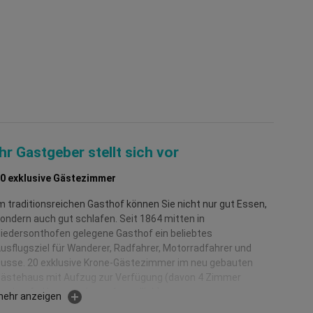
edersonthofen
Ihr Gastgeber stellt sich vor
0 exklusive Gästezimmer
m traditionsreichen Gasthof können Sie nicht nur gut Essen,
ondern auch gut schlafen. Seit 1864 mitten in
iedersonthofen gelegene Gasthof ein beliebtes
usflugsziel für Wanderer, Radfahrer, Motorradfahrer und
usse. 20 exklusive Krone-Gästezimmer im neu gebauten
ästehaus mit Aufzug zur Verfügung (davon 4 Zimmer
arrierefrei bzw. senioren-freundlich).
mehr anzeigen