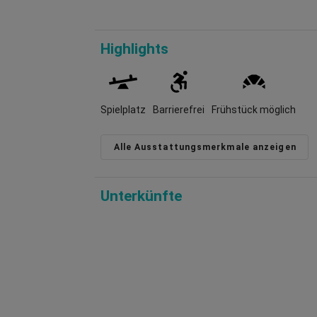
B
i
G
Highlights
G
u
W
I
Spielplatz
Barrierefrei
Frühstück möglich
G
Alle Ausstattungsmerkmale anzeigen
Unterkünfte