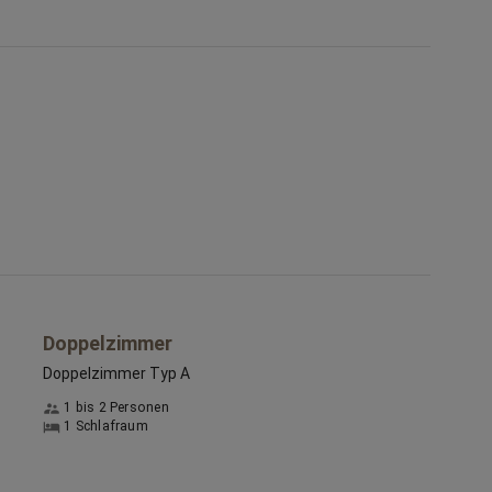
ei uns erwartet Sie eine gemütliche familiäre Atmosphäre
n der wir Sie für ein paar Stunden verwöhnen dürfen.
enießen Sie schwäbische Spezialitäten und saisonale
erichte am Abend und ein reichhaltiges Frühstück in
nserem Gasthof Sie so gestärkt in den Tag.
ir freuen uns auf Ihren Besuch!
hre Sabine Willner
Deutsch, Englisch
astgeber spricht:
Doppelzimmer
Doppelzimmer Typ A
1 bis 2 Personen
1 Schlafraum