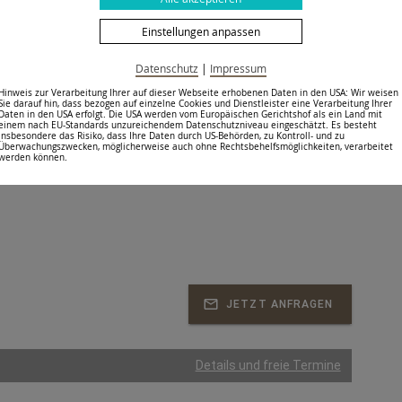
Einstellungen anpassen
Details und freie Termine
Datenschutz
|
Impressum
Hinweis zur Verarbeitung Ihrer auf dieser Webseite erhobenen Daten in den USA: Wir weisen
Doppelzimmer
Sie darauf hin, dass bezogen auf einzelne Cookies und Dienstleister eine Verarbeitung Ihrer
Daten in den USA erfolgt. Die USA werden vom Europäischen Gerichtshof als ein Land mit
einem nach EU-Standards unzureichendem Datenschutzniveau eingeschätzt. Es besteht
Doppelzimmer Typ C
insbesondere das Risiko, dass Ihre Daten durch US-Behörden, zu Kontroll- und zu
Überwachungszwecken, möglicherweise auch ohne Rechtsbehelfsmöglichkeiten, verarbeitet
1 bis 2 Personen
werden können.
1 Schlafraum
JETZT ANFRAGEN
Details und freie Termine