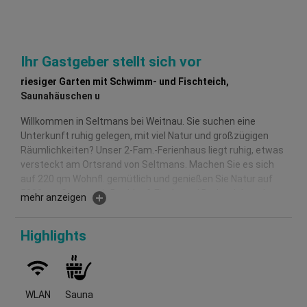
Ihr Gastgeber stellt sich vor
riesiger Garten mit Schwimm- und Fischteich,
Saunahäuschen u
Willkommen in Seltmans bei Weitnau. Sie suchen eine
Unterkunft ruhig gelegen, mit viel Natur und großzügigen
Räumlichkeiten? Unser 2-Fam.-Ferienhaus liegt ruhig, etwas
versteckt am Ortsrand von Seltmans. Machen Sie es sich
auf 220 qm Wohnfl. gemütlich und genießen Sie Natur auf
5000 qm Garten mit Bachlauf, Fisch- und Badeteich und
mehr anzeigen
Saunahaus. Neugierig geworden?
Willkommen in Seltmans einer Teilgemeinde von Weitnau.
Highlights
Sie suchen eine Unterkunft in ruhiger Lage, möchten die
Natur genießen und es sich in großzügigen Räumlichkeiten
gemütlich machen. Dann sind Sie bei uns richtig. Unser 2-
Familien-Ferienhaus liegt am Ortsrand von Seltmans, etwas
WLAN
Sauna
versteckt und daher ruhig gelegen. Auf 220 qm Wohnfläche