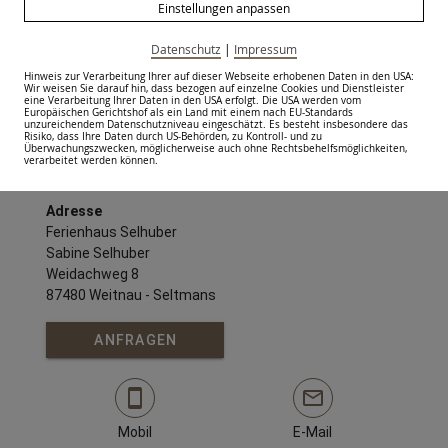
Einstellungen anpassen
In der Nähe
Datenschutz
|
Impressum
Unsere Lage
Hinweis zur Verarbeitung Ihrer auf dieser Webseite erhobenen Daten in den USA:
Wir weisen Sie darauf hin, dass bezogen auf einzelne Cookies und Dienstleister
eine Verarbeitung Ihrer Daten in den USA erfolgt. Die USA werden vom
Europäischen Gerichtshof als ein Land mit einem nach EU-Standards
unzureichendem Datenschutzniveau eingeschätzt. Es besteht insbesondere das
Risiko, dass Ihre Daten durch US-Behörden, zu Kontroll- und zu
Kontakt
Überwachungszwecken, möglicherweise auch ohne Rechtsbehelfsmöglichkeiten,
verarbeitet werden können.
Adresse
Ferienhaus Selhuber
Sabine Selhuber
Weidachweg 8
87480 Weitnau - Seltmans
ANFRAGEN
Mobil
E-Mail