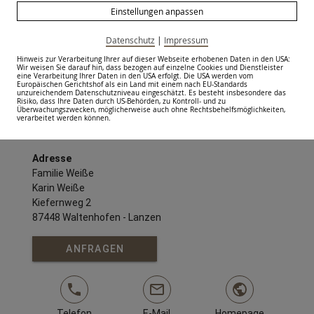
Einstellungen anpassen
In der Nähe
Datenschutz
|
Impressum
Unsere Lage
Hinweis zur Verarbeitung Ihrer auf dieser Webseite erhobenen Daten in den USA:
Wir weisen Sie darauf hin, dass bezogen auf einzelne Cookies und Dienstleister
eine Verarbeitung Ihrer Daten in den USA erfolgt. Die USA werden vom
Europäischen Gerichtshof als ein Land mit einem nach EU-Standards
unzureichendem Datenschutzniveau eingeschätzt. Es besteht insbesondere das
Risiko, dass Ihre Daten durch US-Behörden, zu Kontroll- und zu
Kontakt
Überwachungszwecken, möglicherweise auch ohne Rechtsbehelfsmöglichkeiten,
verarbeitet werden können.
Adresse
Familie Weiße
Karin Weiße
Kiefernweg 2
87448 Waltenhofen - Lanzen
ANFRAGEN
Telefon
E-Mail
Homepage