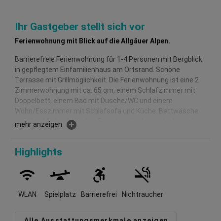
Ihr Gastgeber stellt sich vor
Ferienwohnung mit Blick auf die Allgäuer Alpen.
Barrierefreie Ferienwohnung für 1-4 Personen mit Bergblick
in gepflegtem Einfamilienhaus am Ortsrand. Schöne
Terrasse mit Grillmöglichkeit. Die Ferienwohnung ist eine 2
Zimmerwohnung mit ca. 65 qm, einem Schlafzimmer mit
Doppelbett, einem Bad mit Dusche/WC und einem
Wohn/Esszimmer mit Schlafsofa und Küche. Bettwäsche
und Handtücher inclusive. Parkplatz direkt vor der Haustür.
mehr anzeigen
Die Ferienwohnung besteht aus einem Badezimmer mit
Dusche, WC, verstellbarem Spiegel und Waschmaschine,
Highlights
einem Schlafzimmer mit Doppelbett, einem Wohn/
Eßzimmer (Schlafsofa) mit Küche und einer Terrasse mit
Grillmöglichkeit. Die Gesamte Wohnung ist barrierefrei und
für Rollstuhlfahrer geeignet. Die Fenster der Ferienwohnung
WLAN
Spielplatz
Barrierefrei
Nichtraucher
sind teilweise mit Mückengittern versehen. Wohnzimmer
mit TV und Radio. In der gesamten Wohnung ist W-Lan
Alle Ausstattungsmerkmale anzeigen